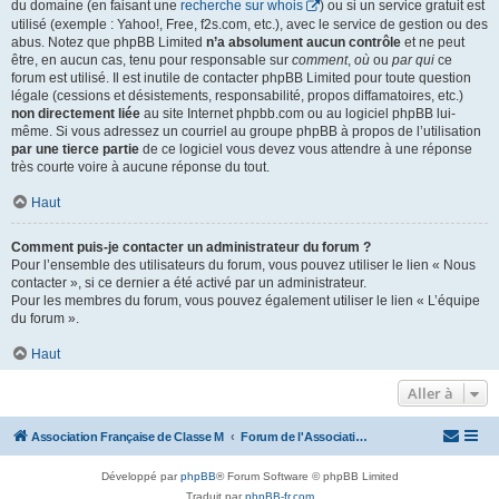
du domaine (en faisant une
recherche sur whois
) ou si un service gratuit est
utilisé (exemple : Yahoo!, Free, f2s.com, etc.), avec le service de gestion ou des
abus. Notez que phpBB Limited
n’a absolument aucun contrôle
et ne peut
être, en aucun cas, tenu pour responsable sur
comment
,
où
ou
par qui
ce
forum est utilisé. Il est inutile de contacter phpBB Limited pour toute question
légale (cessions et désistements, responsabilité, propos diffamatoires, etc.)
non directement liée
au site Internet phpbb.com ou au logiciel phpBB lui-
même. Si vous adressez un courriel au groupe phpBB à propos de l’utilisation
par une tierce partie
de ce logiciel vous devez vous attendre à une réponse
très courte voire à aucune réponse du tout.
Haut
Comment puis-je contacter un administrateur du forum ?
Pour l’ensemble des utilisateurs du forum, vous pouvez utiliser le lien « Nous
contacter », si ce dernier a été activé par un administrateur.
Pour les membres du forum, vous pouvez également utiliser le lien « L’équipe
du forum ».
Haut
Aller à
Association Française de Classe M
Forum de l'Association Française de Classe M
Développé par
phpBB
® Forum Software © phpBB Limited
Traduit par
phpBB-fr.com