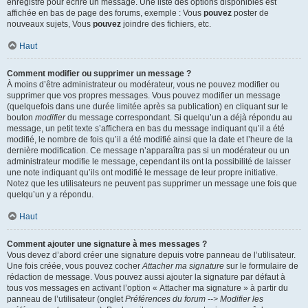
enregistré pour écrire un message. Une liste des options disponibles est
affichée en bas de page des forums, exemple : Vous
pouvez
poster de
nouveaux sujets, Vous
pouvez
joindre des fichiers, etc.
Haut
Comment modifier ou supprimer un message ?
À moins d’être administrateur ou modérateur, vous ne pouvez modifier ou
supprimer que vos propres messages. Vous pouvez modifier un message
(quelquefois dans une durée limitée après sa publication) en cliquant sur le
bouton
modifier
du message correspondant. Si quelqu’un a déjà répondu au
message, un petit texte s’affichera en bas du message indiquant qu’il a été
modifié, le nombre de fois qu’il a été modifié ainsi que la date et l’heure de la
dernière modification. Ce message n’apparaîtra pas si un modérateur ou un
administrateur modifie le message, cependant ils ont la possibilité de laisser
une note indiquant qu’ils ont modifié le message de leur propre initiative.
Notez que les utilisateurs ne peuvent pas supprimer un message une fois que
quelqu’un y a répondu.
Haut
Comment ajouter une signature à mes messages ?
Vous devez d’abord créer une signature depuis votre panneau de l’utilisateur.
Une fois créée, vous pouvez cocher
Attacher ma signature
sur le formulaire de
rédaction de message. Vous pouvez aussi ajouter la signature par défaut à
tous vos messages en activant l’option « Attacher ma signature » à partir du
panneau de l’utilisateur (onglet
Préférences du forum --> Modifier les