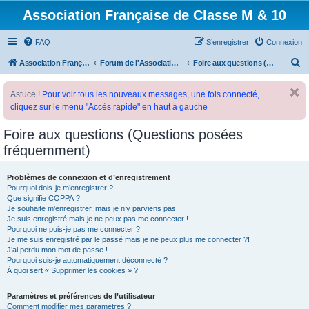
Association Française de Classe M & 10
FAQ
S’enregistrer
Connexion
R
Association Française de Classe M
Forum de l'Association Française de Classe M
Foire aux questions (Questions posées fréquemment)
e
Astuce !
Pour voir tous les nouveaux messages, une fois connecté,
c
cliquez sur le menu "Accès rapide" en haut à gauche
h
e
Foire aux questions (Questions posées
r
fréquemment)
c
Problèmes de connexion et d’enregistrement
h
Pourquoi dois-je m’enregistrer ?
e
Que signifie COPPA ?
Je souhaite m’enregistrer, mais je n’y parviens pas !
r
Je suis enregistré mais je ne peux pas me connecter !
Pourquoi ne puis-je pas me connecter ?
Je me suis enregistré par le passé mais je ne peux plus me connecter ?!
J’ai perdu mon mot de passe !
Pourquoi suis-je automatiquement déconnecté ?
À quoi sert « Supprimer les cookies » ?
Paramètres et préférences de l’utilisateur
Comment modifier mes paramètres ?