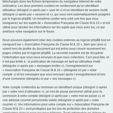
téléchargés dans les fichiers temporaires du navigateur Internet de votre
ordinateur. Les deux premiers cookies ne contiennent qu’un identifiant
utilisateur (désigné ci-après par « user-id ») et un identifiant de session invité
(désigné ci-après par « session-id »), qui vous sont automatiquement assignés
par le logiciel phpBB. Un troisième cookie sera créé une fois que vous
naviguerez sur les sujets de « Association Française de Classe M & 10 » et est
utilisé pour stocker les informations sur les sujets que vous avez lus, ce qui
améliore votre navigation sur le forum.
Nous pouvons également créer des cookies externes au logiciel phpBB tout en
naviguant sur « Association Française de Classe M & 10 », bien que ceux-ci
soient hors de portée du document qui est prévu pour couvrir seulement les
pages créées par le logiciel phpBB. La seconde manière est de récupérer
l’information que vous nous envoyez et que nous collectons. Ceci peut être, et
n’est pas limité à : la publication de message en tant qu’utilisateur invité
(désignée ci-après par « messages invités »), l’enregistrement sur
« Association Française de Classe M & 10 » (désignée ici par « votre
compte ») et les messages que vous envoyez après l’enregistrement et lors
d’une connexion (désignés ici par « vos messages »).
Votre compte contiendra au minimum un identifiant unique (désigné ci-après
par « votre nom d’utilisateur »), un mot de passe personnel utilisé pour la
connexion à votre compte (désigné ci-après par « votre mot de passe »), et
une adresse courriel personnelle valide (désignée ci-après par « votre
courriel »). Vos informations pour votre compte sur « Association Française de
Classe M & 10 » sont protégées par les lois de protection des données