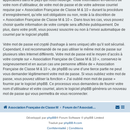
applicables dans le pays qui nous héberge. Toute information en-dehors de
votre nom d’utilisateur, de votre mot de passe et de votre adresse courriel
requise par « Association Française de Classe M & 10 » durant la procédure
d’enregistrement, qu’elle soit obligatoire ou non, reste à la discrétion de
« Association Française de Classe M & 10 ». Dans tous les cas, vous pouvez
choisir quelle information de votre compte sera affichée publiquement. De
plus, dans votre profil, vous pouvez souscrire ou non à l’envoi automatique de
courriel par le logiciel phpBB.
Votre mot de passe est crypté (hashage à sens unique) afin qu’il soit sécurisé.
Cependant, il est recommandé de ne pas utiliser le même mot de passe sur
plusieurs sites Internet différents. Votre mot de passe est le moyen d’accès à
votre compte sur « Association Française de Classe M & 10 », conservez-le
soigneusement et en aucun cas une personne affiliée de « Association
Française de Classe M & 10 », de phpBB ou une d’une tierce partie ne peut
vous demander légitimement votre mot de passe. Si vous oubliez votre mot de
passe, vous pouvez utiliser la fonction « J’ai oublié mon mot de passe »
fournie par le logiciel phpBB. Ce processus vous demandera de fournir votre
nom d’utilisateur et votre courriel, alors le logiciel phpBB générera un nouveau
mot de passe qui vous permettra de vous reconnecter.
Association Française de Classe M
Forum de l'Association Française de Classe M
Développé par
phpBB
® Forum Software © phpBB Limited
Traduit par
phpBB-fr.com
Confidentialité
|
Conditions