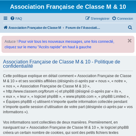
Association Française de Classe M & 10
FAQ
S’enregistrer
Connexion
R
Association Française de Classe M
Forum de l'Association Française de Classe M
e
Astuce !
Pour voir tous les nouveaux messages, une fois connecté,
c
cliquez sur le menu "Accès rapide" en haut à gauche
h
e
Association Française de Classe M & 10 - Politique de
r
confidentialité
c
Cette politique explique en détail comment « Association Française de Classe
h
M & 10 » et ses sociétés affiliées (désignés ci-après par « nous », « notre »,
e
« nos », « Association Française de Classe M & 10 »,
« http://www.classem.org/forum ») et phpBB (désigné ci-après par « ils »,
r
« eux », « leur », « logiciel phpBB », « www.phpbb.com », « phpBB Limited »,
« Équipes phpBB ») utilisent n’importe quelle information collectée pendant
n’importe quelle session d’utilisation de votre part (désignée ci-après par « vos
informations »).
Vos informations sont collectées de deux manières. Premièrement, en
naviguant sur « Association Française de Classe M & 10 », le logiciel phpBB
créera un certain nombre de cookies, qui sont des petits fichiers textes