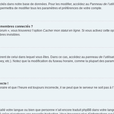
ockés dans notre base de données. Pour les modifier, accédez au
Panneau de l’util
 permettra de modifier tous les paramètres et préférences de votre compte.
s membres connectés ?
forum », vous trouverez l’option
Cacher mon statut en ligne
. Si vous activez cette o
es invisibles.
ifférent de celui dans lequel vous êtes. Dans ce cas, accédez au
panneau de l’utilisa
ney, etc.). Notez que la modification du fuseau horaire, comme la plupart des para
ecte !
aire et que l’heure est toujours incorrecte, il se peut que le serveur ne soit pas à
installé votre langue ou bien que personne n’ait encore traduit phpBB dans votre l
s à créer et partager une nouvelle traduction. Vous trouverez plus d’informations sur l