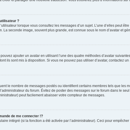
tilisateur ?
utilisateur lorsque vous consultez les messages d’un sujet. L’une d’elles peut êtr
rum. La seconde image, souvent plus grande, est connue sous le nom d’avatar et 
s pouvez ajouter un avatar en utilisant l’une des quatre méthodes d’avatar suivantes 
ont ils sont mis à disposition. Si vous ne pouvez pas utiliser d’avatar, contactez un
iquent le nombre de messages postés ou identifient certains membres tels que les 
ar l’administrateur du forum. Évitez de poster des messages sur le forum dans le seu
ministrateur) peut facilement abaisser votre compteur de messages.
mande de me connecter !?
re intégré (si la fonction a été activée par l’administrateur). Ceci pour empêcher l’u