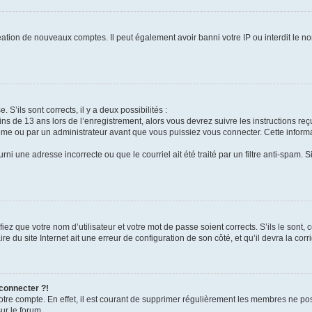
réation de nouveaux comptes. Il peut également avoir banni votre IP ou interdit le no
 S’ils sont corrects, il y a deux possibilités :
ins de 13 ans lors de l’enregistrement, alors vous devrez suivre les instructions r
me ou par un administrateur avant que vous puissiez vous connecter. Cette informat
rni une adresse incorrecte ou que le courriel ait été traité par un filtre anti-spam. S
iez que votre nom d’utilisateur et votre mot de passe soient corrects. S’ils le sont,
e du site Internet ait une erreur de configuration de son côté, et qu’il devra la corri
 connecter ?!
votre compte. En effet, il est courant de supprimer régulièrement les membres ne pos
ur le forum.