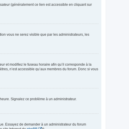
isateur
(généralement ce lien est accessible en cliquant sur
ption vous ne serez visible que par les administrateurs, les
teur
et modifiez le fuseau horaire afin qu’il corresponde à la
mètres, n’est accessible qu’aux membres du forum. Donc si vous
 l’heure. Signalez ce problème à un administrateur.
angue. Essayez de demander à un administrateur du forum
e site Internet de
phpBB
®.