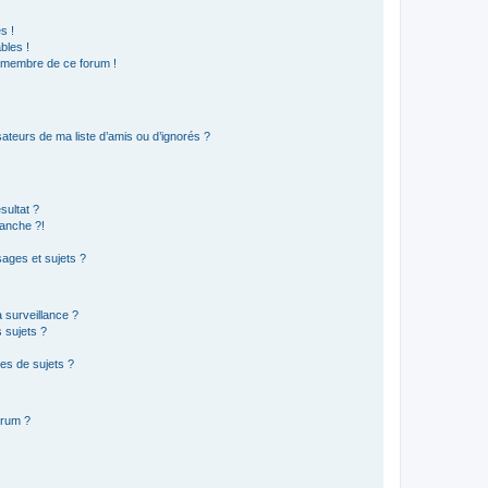
s !
bles !
n membre de ce forum !
ateurs de ma liste d’amis ou d’ignorés ?
sultat ?
anche ?!
ages et sujets ?
a surveillance ?
 sujets ?
es de sujets ?
orum ?