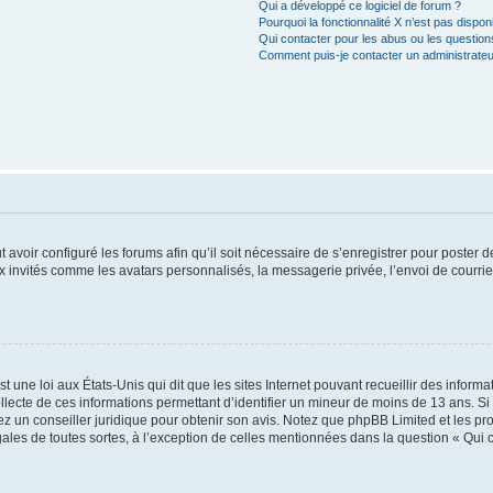
Qui a développé ce logiciel de forum ?
Pourquoi la fonctionnalité X n’est pas dispon
Qui contacter pour les abus ou les questio
Comment puis-je contacter un administrateu
t avoir configuré les forums afin qu’il soit nécessaire de s’enregistrer pour poster
x invités comme les avatars personnalisés, la messagerie privée, l’envoi de courri
t une loi aux États-Unis qui dit que les sites Internet pouvant recueillir des infor
ollecte de ces informations permettant d’identifier un mineur de moins de 13 ans. S
tez un conseiller juridique pour obtenir son avis. Notez que phpBB Limited et les pr
gales de toutes sortes, à l’exception de celles mentionnées dans la question « Qui