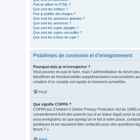
Puis-je utiliser le HTML ?
Que sont les smileys ?
Puis-je publier des images ?
Que sont les annonces globales ?
Que sont les annonces ?
Que sont les sujets épinglés ?
Que sont les sujets verrouillés ?
Que sont les icônes de sujet ?
Problèmes de connexion et d’enregistrement
Pourquoi dois-je m’enregistrer ?
Vous pouvez ne pas le faire, mais l’administrateur du forum peu
bénéficier de fonctionnalités supplémentaires inaccessibles au
création d’un compte est rapide et vivement conseillée.
Haut
Que signifie COPPA ?
COPPA (ou
Children’s Online Privacy Protection Act
de 1998) es
consentement écrit des parents (ou d’un tuteur légal) pour la c
vous enregistrez ou que quelqu’un le fait à votre place, contac
juridiques et ne sauraient être contactés pour des questions lé
forum ? ».
Haut