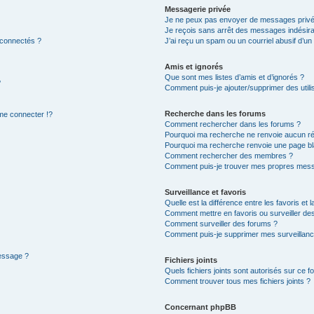
Messagerie privée
Je ne peux pas envoyer de messages privé
Je reçois sans arrêt des messages indésira
 connectés ?
J’ai reçu un spam ou un courriel abusif d’u
Amis et ignorés
Que sont mes listes d’amis et d’ignorés ?
?
Comment puis-je ajouter/supprimer des utilis
Recherche dans les forums
e connecter !?
Comment rechercher dans les forums ?
Pourquoi ma recherche ne renvoie aucun ré
Pourquoi ma recherche renvoie une page bl
Comment rechercher des membres ?
Comment puis-je trouver mes propres mess
Surveillance et favoris
Quelle est la différence entre les favoris et l
Comment mettre en favoris ou surveiller des
Comment surveiller des forums ?
Comment puis-je supprimer mes surveillanc
message ?
Fichiers joints
Quels fichiers joints sont autorisés sur ce f
Comment trouver tous mes fichiers joints ?
Concernant phpBB