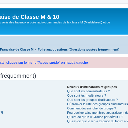
aise de Classe M & 10
a série des bateaux à voile radio-commandés de la classe M (Marblehead) et de
 Française de Classe M
Foire aux questions (Questions posées fréquemment)
cté, cliquez sur le menu "Accès rapide" en haut à gauche
s fréquemment)
Niveaux d’utilisateurs et groupes
Que sont les administrateurs ?
Que sont les modérateurs ?
Que sont les groupes d’utilisateurs ?
Où trouver la liste des groupes d’utilisateur
Comment devenir chef de groupe ?
 ?!
Pourquoi certains membres apparaissent dan
Qu’est-ce qu’un « Groupe par défaut » ?
Qu’est-ce que le lien « L’équipe du forum » 