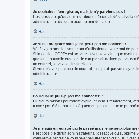
Je souhaite m’enregistrer, mais je n’y parviens pas !
Il est possible qu’un administrateur du forum ait désactivé la c
administrateur du forum pour obtenir de l’aide.
Haut
Je suis enregistré mais je ne peux pas me connecter !
Vérifiez, en premier, votre nom d’utilisateur et votre mot de passe.
Si la gestion COPPA est active et si vous avez indiqué avoir mo
que toute nouvelle création de compte soit activée par vous-mê
un courriel, suivez ses instructions.
Si vous n’avez pas reçu de courriel, il se peut que vous ayez fou
administrateur.
Haut
Pourquoi ne puis-je pas me connecter ?
Plusieurs raisons pourraient expliquer cela. Premièrement, vérif
n’avez pas été banni. Il est également possible que le propriétair
Haut
Je me suis enregistré par le passé mais je ne peux plus me
Il est possible qu’un administrateur ait désactivé ou supprimé 
vous arrive, tentez de vous ré-enregistrer et soyez plus investi s