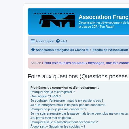
Association Franç
Organisation et développement de l
la classe 10R (Ten Rater)
Accès rapide
FAQ
Association Française de Classe M
Forum de l'Association
Astuce !
Pour voir tous les nouveaux messages, une fois conne
Foire aux questions (Questions posée
Problèmes de connexion et d’enregistrement
Pourquoi dois-je m’enregistrer ?
Que signifie COPPA ?
Je souhaite m’enregistrer, mais je n’y parviens pas !
Je suis enregistré mais je ne peux pas me connecter !
Pourquoi ne puis-je pas me connecter ?
Je me suis enregistré par le passé mais je ne peux plus me connecter
J’ai perdu mon mot de passe !
Pourquoi suis-je automatiquement déconnecté ?
À quoi sert « Supprimer les cookies » ?