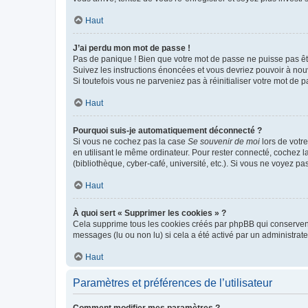
Haut
J’ai perdu mon mot de passe !
Pas de panique ! Bien que votre mot de passe ne puisse pas être
Suivez les instructions énoncées et vous devriez pouvoir à no
Si toutefois vous ne parveniez pas à réinitialiser votre mot de 
Haut
Pourquoi suis-je automatiquement déconnecté ?
Si vous ne cochez pas la case
Se souvenir de moi
lors de votr
en utilisant le même ordinateur. Pour rester connecté, cochez 
(bibliothèque, cyber-café, université, etc.). Si vous ne voyez pa
Haut
À quoi sert « Supprimer les cookies » ?
Cela supprime tous les cookies créés par phpBB qui conservent v
messages (lu ou non lu) si cela a été activé par un administra
Haut
Paramètres et préférences de l’utilisateur
Comment modifier mes paramètres ?