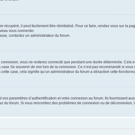
 récupéré, il peut facilement être réinitialisé. Pour ce faire, rendez vous sur la p
uveau vous connecter.
passe, contactez un administrateur du forum.
e connexion, vous ne resterez connecté que pendant une durée déterminée. Cela em
la case
Se souvenir de moi
lors de la connexion. Ce n’est pas recommandé si vous u
s cette case, cela signifie qu’un administrateur du forum a désactivé cette fonctionna
os paramètres d’authentification et votre connexion au forum. Ils fournissent aussi
teur du forum. Si vous rencontrez des problèmes de connexion ou de déconnexion, l