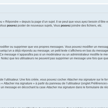
 « Répondre » depuis la page d’un sujet. Il se peut que vous ayez besoin d’être e
: Vous
pouvez
poster de nouveaux sujets, Vous
pouvez
joindre des fichiers, etc.
modifier ou supprimer que vos propres messages. Vous pouvez modifier un message
lqu’un a déjà répondu au message, un petit texte s’affichera en bas du message ind
n. Ce message n’apparaîtra pas si un modérateur ou un administrateur modifie le mes
ive. Notez que les utilisateurs ne peuvent pas supprimer un message une fois que qu
e l’utilisateur. Une fois créée, vous pouvez cocher
Attacher ma signature
sur le fo
 « Attacher ma signature » à partir du panneau de l’utilisateur (onglet
Préférences 
 à un message en décochant la case
Attacher ma signature
dans le formulaire de ré