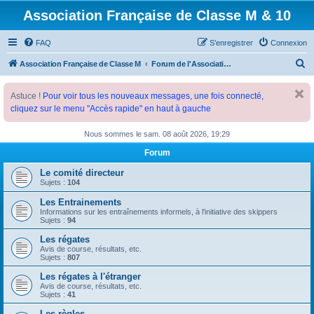
Association Française de Classe M & 10
FAQ
S’enregistrer
Connexion
R
Association Française de Classe M
Forum de l'Association Française de Classe M
e
Astuce !
Pour voir tous les nouveaux messages, une fois connecté,
c
cliquez sur le menu "Accès rapide" en haut à gauche
h
e
Nous sommes le sam. 08 août 2026, 19:29
r
Forum
c
Le comité directeur
h
Sujets :
104
e
Les Entrainements
Informations sur les entraînements informels, à l'initiative des skippers
r
Sujets :
94
Les régates
Avis de course, résultats, etc.
Sujets :
807
Les régates à l'étranger
Avis de course, résultats, etc.
Sujets :
41
Les règles