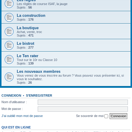
Les règles de course ISAF, la jauge
Sujets :
56
La construction
Sujets :
176
La boutique
Achat, vente, troc
Sujets :
471
Le bistrot
Sujets :
277
Le Ten rater
Tout sur le 10r ou Classe 10
Sujets :
139
Les nouveaux membres
Vous venez de vous inscrire au forum ? Vous pouvez vous présenter ici, si
vous le souhaitez.
Sujets :
26
CONNEXION
•
S’ENREGISTRER
Nom d’utilisateur :
Mot de passe :
J’ai oublié mon mot de passe
Se souvenir de moi
QUI EST EN LIGNE