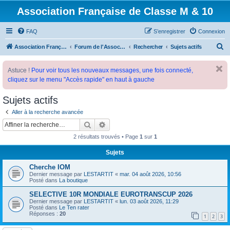
Association Française de Classe M & 10
FAQ
S’enregistrer
Connexion
R
Association Française de Classe M
Forum de l'Association Française de Classe M
Rechercher
Sujets actifs
e
Astuce !
Pour voir tous les nouveaux messages, une fois connecté,
c
cliquez sur le menu "Accès rapide" en haut à gauche
h
e
Sujets actifs
r
Aller à la recherche avancée
c
Rechercher
Recherche avancée
h
2 résultats trouvés • Page
1
sur
1
e
Sujets
r
Cherche IOM
Dernier message par
LESTARTIT
«
mar. 04 août 2026, 10:56
Posté dans
La boutique
SELECTIVE 10R MONDIALE EUROTRANSCUP 2026
Dernier message par
LESTARTIT
«
lun. 03 août 2026, 11:29
Posté dans
Le Ten rater
Réponses :
20
1
2
3