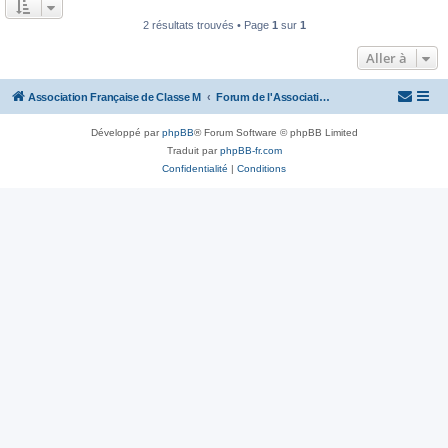
2 résultats trouvés • Page
1
sur
1
Aller à
Association Française de Classe M
Forum de l'Association Française de Classe M
Développé par
phpBB
® Forum Software © phpBB Limited
Traduit par
phpBB-fr.com
Confidentialité
|
Conditions