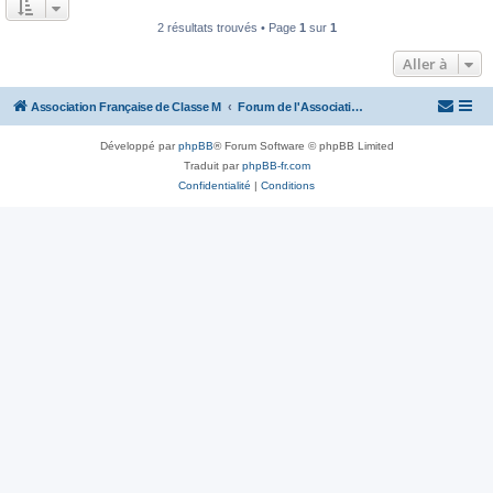
2 résultats trouvés • Page
1
sur
1
Aller à
Association Française de Classe M
Forum de l'Association Française de Classe M
Développé par
phpBB
® Forum Software © phpBB Limited
Traduit par
phpBB-fr.com
Confidentialité
|
Conditions