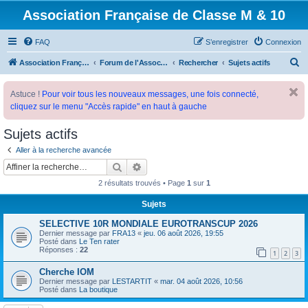
Association Française de Classe M & 10
FAQ
S’enregistrer
Connexion
R
Association Française de Classe M
Forum de l'Association Française de Classe M
Rechercher
Sujets actifs
e
Astuce !
Pour voir tous les nouveaux messages, une fois connecté,
c
cliquez sur le menu "Accès rapide" en haut à gauche
h
e
Sujets actifs
r
Aller à la recherche avancée
c
Rechercher
Recherche avancée
h
2 résultats trouvés • Page
1
sur
1
e
Sujets
r
SELECTIVE 10R MONDIALE EUROTRANSCUP 2026
Dernier message par
FRA13
«
jeu. 06 août 2026, 19:55
Posté dans
Le Ten rater
Réponses :
22
1
2
3
Cherche IOM
Dernier message par
LESTARTIT
«
mar. 04 août 2026, 10:56
Posté dans
La boutique