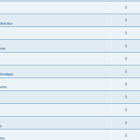
0
0
directeur
0
0
ents
0
0
 boutique
0
ments
0
0
0
es
0
ion