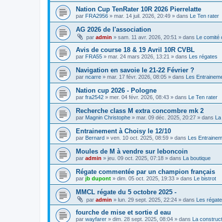
Nation Cup TenRater 10R 2026 Pierrelatte
par
FRA2956
»
mar. 14 juil. 2026, 20:49
» dans
Le Ten rater
AG 2026 de l'association
par
admin
»
sam. 11 avr. 2026, 20:51
» dans
Le comité 
Avis de course 18 & 19 Avril 10R CVBL
par
FRA55
»
mar. 24 mars 2026, 13:21
» dans
Les régates
Navigation en savoie le 21-22 Février ?
par
ncarre
»
mar. 17 févr. 2026, 08:05
» dans
Les Entrainem
Nation cup 2026 - Pologne
par
fra2542
»
mer. 04 févr. 2026, 08:43
» dans
Le Ten rater
Recherche class M extra concombre mk 2
par
Magnin Christophe
»
mar. 09 déc. 2025, 20:27
» dans
La
Entrainement à Choisy le 12/10
par
Bernard
»
ven. 10 oct. 2025, 08:59
» dans
Les Entraine
Moules de M à vendre sur leboncoin
par
admin
»
jeu. 09 oct. 2025, 07:18
» dans
La boutique
Régate commentée par un champion français
par
jb dupont
»
dim. 05 oct. 2025, 19:33
» dans
Le bistrot
MMCL régate du 5 octobre 2025 -
par
admin
»
lun. 29 sept. 2025, 22:24
» dans
Les régat
fourche de mise et sortie d eau
par
wayfarer
»
dim. 28 sept. 2025, 08:04
» dans
La construct