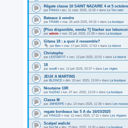
Régate classe 10 SAINT NAZAIRE 4 et 5 octobre
par
FRA14
»
jeu. 11 sept. 2025, 11:55
» dans
Le Ten rater
Bateaux à vendre
par
FRA90
»
mar. 26 août 2025, 04:32
» dans
La boutique
[Plus disponible, vendu ?] Starker sur lebonco
par
admin
»
mer. 02 juil. 2025, 21:08
» dans
La boutique
Gitana 18 : a quoi il ressemble?
par
Ben
»
mar. 17 juin 2025, 17:53
» dans
Le bistrot
Christophe
par
LESTARTIT
»
ven. 13 juin 2025, 22:01
» dans
Le bistrot
18
par
woolfi
»
jeu. 12 juin 2025, 20:37
» dans
Les règles
JEUX A MARTINS
par
BLONCE
»
dim. 20 avr. 2025, 13:04
» dans
La boutique
Nioutaine 10R
par
fra2542
»
lun. 07 avr. 2025, 13:24
» dans
La boutique
Classe M
par
JMHERPE
»
jeu. 13 mars 2025, 11:36
» dans
Les nouve
regate bordeaux lac 5 A du 16/03/2025
par
FRA125
»
mar. 11 mars 2025, 17:11
» dans
Les régates
Scalpel walicki
par
fra134
»
dim. 23 févr. 2025, 19:35
» dans
La boutique