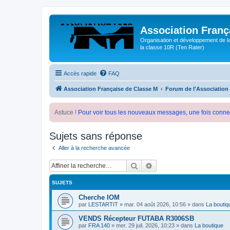
Association Franç
Organisation et développement de l
la classe 10R (Ten Rater)
Accès rapide
FAQ
Association Française de Classe M
Forum de l'Association
Astuce !
Pour voir tous les nouveaux messages, une fois conne
Sujets sans réponse
Aller à la recherche avancée
Rechercher
Recherche avancée
SUJETS
Cherche IOM
par
LESTARTIT
»
mar. 04 août 2026, 10:56
» dans
La boutiq
VENDS Récepteur FUTABA R3006SB
par
FRA 140
»
mer. 29 juil. 2026, 10:23
» dans
La boutique