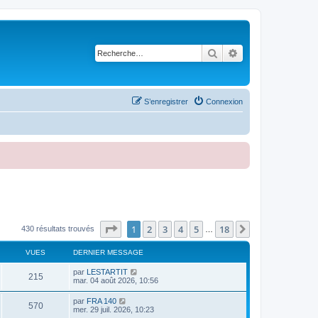
Rechercher
Recherche avancé
S’enregistrer
Connexion
Page
1
sur
18
1
2
3
4
5
18
Suivante
430 résultats trouvés
…
VUES
DERNIER MESSAGE
par
LESTARTIT
215
mar. 04 août 2026, 10:56
par
FRA 140
570
mer. 29 juil. 2026, 10:23