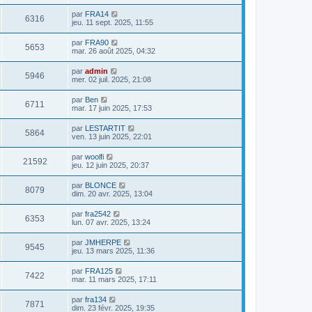
par
FRA14
6316
jeu. 11 sept. 2025, 11:55
par
FRA90
5653
mar. 26 août 2025, 04:32
par
admin
5946
mer. 02 juil. 2025, 21:08
par
Ben
6711
mar. 17 juin 2025, 17:53
par
LESTARTIT
5864
ven. 13 juin 2025, 22:01
par
woolfi
21592
jeu. 12 juin 2025, 20:37
par
BLONCE
8079
dim. 20 avr. 2025, 13:04
par
fra2542
6353
lun. 07 avr. 2025, 13:24
par
JMHERPE
9545
jeu. 13 mars 2025, 11:36
par
FRA125
7422
mar. 11 mars 2025, 17:11
par
fra134
7871
dim. 23 févr. 2025, 19:35