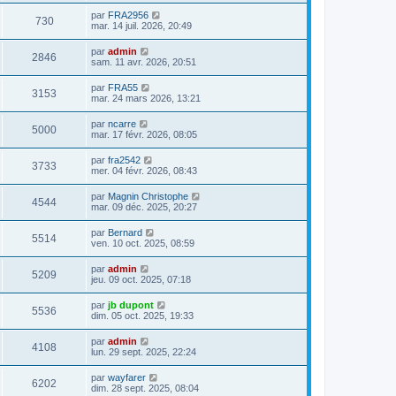
par
FRA2956
730
mar. 14 juil. 2026, 20:49
par
admin
2846
sam. 11 avr. 2026, 20:51
par
FRA55
3153
mar. 24 mars 2026, 13:21
par
ncarre
5000
mar. 17 févr. 2026, 08:05
par
fra2542
3733
mer. 04 févr. 2026, 08:43
par
Magnin Christophe
4544
mar. 09 déc. 2025, 20:27
par
Bernard
5514
ven. 10 oct. 2025, 08:59
par
admin
5209
jeu. 09 oct. 2025, 07:18
par
jb dupont
5536
dim. 05 oct. 2025, 19:33
par
admin
4108
lun. 29 sept. 2025, 22:24
par
wayfarer
6202
dim. 28 sept. 2025, 08:04