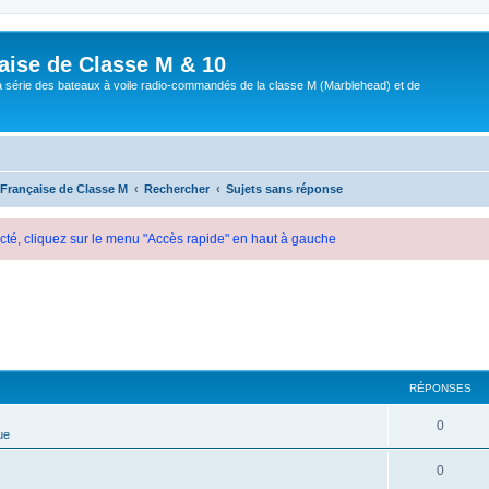
aise de Classe M & 10
a série des bateaux à voile radio-commandés de la classe M (Marblehead) et de
 Française de Classe M
Rechercher
Sujets sans réponse
cté, cliquez sur le menu "Accès rapide" en haut à gauche
RÉPONSES
0
ue
0