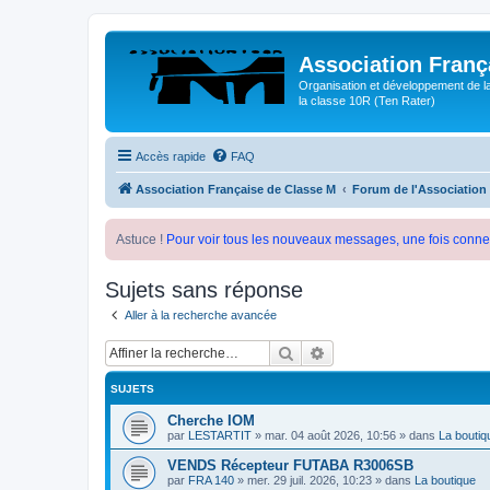
Association Franç
Organisation et développement de l
la classe 10R (Ten Rater)
Accès rapide
FAQ
Association Française de Classe M
Forum de l'Association
Astuce !
Pour voir tous les nouveaux messages, une fois conne
Sujets sans réponse
Aller à la recherche avancée
Rechercher
Recherche avancée
SUJETS
Cherche IOM
par
LESTARTIT
»
mar. 04 août 2026, 10:56
» dans
La boutiq
VENDS Récepteur FUTABA R3006SB
par
FRA 140
»
mer. 29 juil. 2026, 10:23
» dans
La boutique