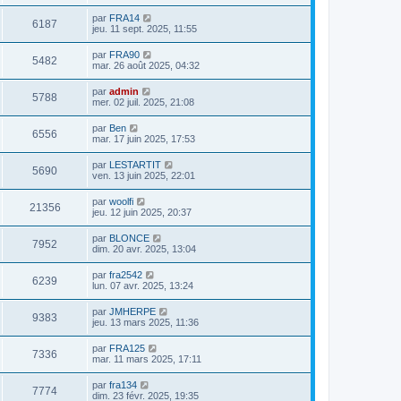
par
FRA14
6187
jeu. 11 sept. 2025, 11:55
par
FRA90
5482
mar. 26 août 2025, 04:32
par
admin
5788
mer. 02 juil. 2025, 21:08
par
Ben
6556
mar. 17 juin 2025, 17:53
par
LESTARTIT
5690
ven. 13 juin 2025, 22:01
par
woolfi
21356
jeu. 12 juin 2025, 20:37
par
BLONCE
7952
dim. 20 avr. 2025, 13:04
par
fra2542
6239
lun. 07 avr. 2025, 13:24
par
JMHERPE
9383
jeu. 13 mars 2025, 11:36
par
FRA125
7336
mar. 11 mars 2025, 17:11
par
fra134
7774
dim. 23 févr. 2025, 19:35