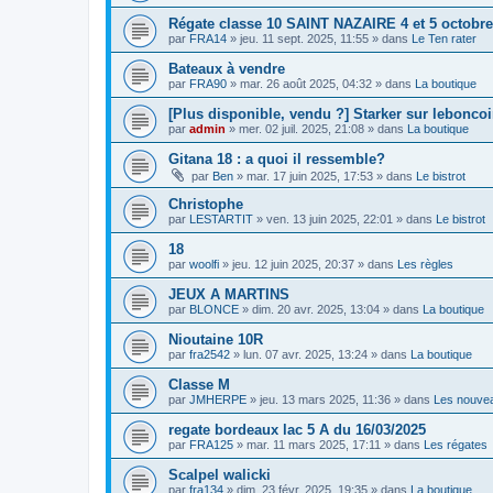
Régate classe 10 SAINT NAZAIRE 4 et 5 octobre
par
FRA14
»
jeu. 11 sept. 2025, 11:55
» dans
Le Ten rater
Bateaux à vendre
par
FRA90
»
mar. 26 août 2025, 04:32
» dans
La boutique
[Plus disponible, vendu ?] Starker sur lebonco
par
admin
»
mer. 02 juil. 2025, 21:08
» dans
La boutique
Gitana 18 : a quoi il ressemble?
par
Ben
»
mar. 17 juin 2025, 17:53
» dans
Le bistrot
Christophe
par
LESTARTIT
»
ven. 13 juin 2025, 22:01
» dans
Le bistrot
18
par
woolfi
»
jeu. 12 juin 2025, 20:37
» dans
Les règles
JEUX A MARTINS
par
BLONCE
»
dim. 20 avr. 2025, 13:04
» dans
La boutique
Nioutaine 10R
par
fra2542
»
lun. 07 avr. 2025, 13:24
» dans
La boutique
Classe M
par
JMHERPE
»
jeu. 13 mars 2025, 11:36
» dans
Les nouve
regate bordeaux lac 5 A du 16/03/2025
par
FRA125
»
mar. 11 mars 2025, 17:11
» dans
Les régates
Scalpel walicki
par
fra134
»
dim. 23 févr. 2025, 19:35
» dans
La boutique