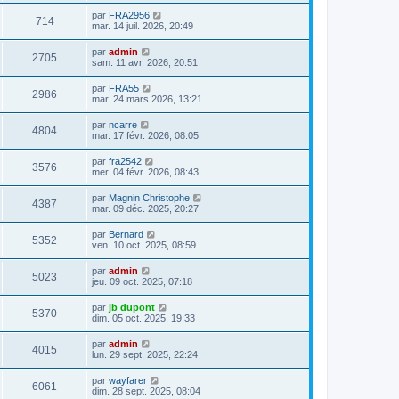
par
FRA2956
714
mar. 14 juil. 2026, 20:49
par
admin
2705
sam. 11 avr. 2026, 20:51
par
FRA55
2986
mar. 24 mars 2026, 13:21
par
ncarre
4804
mar. 17 févr. 2026, 08:05
par
fra2542
3576
mer. 04 févr. 2026, 08:43
par
Magnin Christophe
4387
mar. 09 déc. 2025, 20:27
par
Bernard
5352
ven. 10 oct. 2025, 08:59
par
admin
5023
jeu. 09 oct. 2025, 07:18
par
jb dupont
5370
dim. 05 oct. 2025, 19:33
par
admin
4015
lun. 29 sept. 2025, 22:24
par
wayfarer
6061
dim. 28 sept. 2025, 08:04