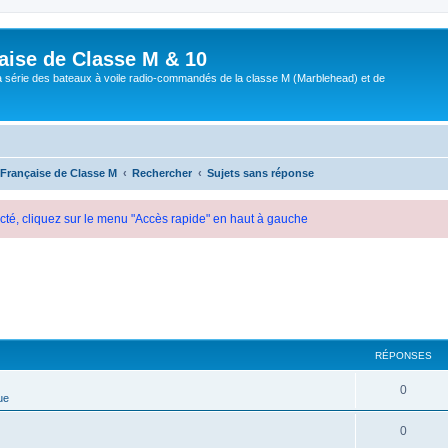
aise de Classe M & 10
a série des bateaux à voile radio-commandés de la classe M (Marblehead) et de
 Française de Classe M
Rechercher
Sujets sans réponse
cté, cliquez sur le menu "Accès rapide" en haut à gauche
RÉPONSES
0
ue
0