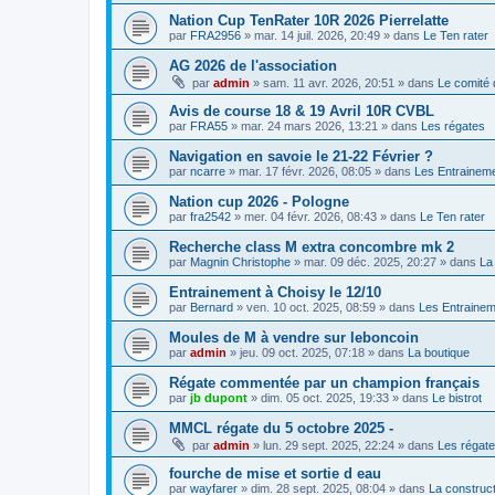
Nation Cup TenRater 10R 2026 Pierrelatte
par
FRA2956
»
mar. 14 juil. 2026, 20:49
» dans
Le Ten rater
AG 2026 de l'association
par
admin
»
sam. 11 avr. 2026, 20:51
» dans
Le comité 
Avis de course 18 & 19 Avril 10R CVBL
par
FRA55
»
mar. 24 mars 2026, 13:21
» dans
Les régates
Navigation en savoie le 21-22 Février ?
par
ncarre
»
mar. 17 févr. 2026, 08:05
» dans
Les Entrainem
Nation cup 2026 - Pologne
par
fra2542
»
mer. 04 févr. 2026, 08:43
» dans
Le Ten rater
Recherche class M extra concombre mk 2
par
Magnin Christophe
»
mar. 09 déc. 2025, 20:27
» dans
La
Entrainement à Choisy le 12/10
par
Bernard
»
ven. 10 oct. 2025, 08:59
» dans
Les Entraine
Moules de M à vendre sur leboncoin
par
admin
»
jeu. 09 oct. 2025, 07:18
» dans
La boutique
Régate commentée par un champion français
par
jb dupont
»
dim. 05 oct. 2025, 19:33
» dans
Le bistrot
MMCL régate du 5 octobre 2025 -
par
admin
»
lun. 29 sept. 2025, 22:24
» dans
Les régat
fourche de mise et sortie d eau
par
wayfarer
»
dim. 28 sept. 2025, 08:04
» dans
La construct