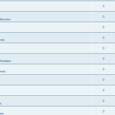
0
0
directeur
0
0
ents
0
0
 boutique
0
ments
0
0
0
es
0
ion