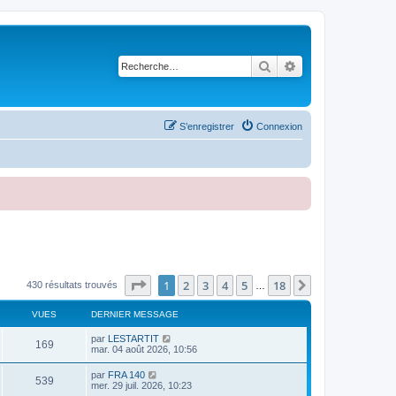
Rechercher
Recherche avancé
S’enregistrer
Connexion
Page
1
sur
18
1
2
3
4
5
18
Suivante
430 résultats trouvés
…
VUES
DERNIER MESSAGE
par
LESTARTIT
169
mar. 04 août 2026, 10:56
par
FRA 140
539
mer. 29 juil. 2026, 10:23