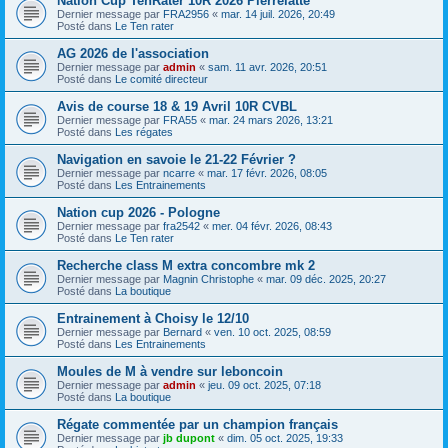
Nation Cup TenRater 10R 2026 Pierrelatte
Dernier message par
FRA2956
«
mar. 14 juil. 2026, 20:49
Posté dans
Le Ten rater
AG 2026 de l'association
Dernier message par
admin
«
sam. 11 avr. 2026, 20:51
Posté dans
Le comité directeur
Avis de course 18 & 19 Avril 10R CVBL
Dernier message par
FRA55
«
mar. 24 mars 2026, 13:21
Posté dans
Les régates
Navigation en savoie le 21-22 Février ?
Dernier message par
ncarre
«
mar. 17 févr. 2026, 08:05
Posté dans
Les Entrainements
Nation cup 2026 - Pologne
Dernier message par
fra2542
«
mer. 04 févr. 2026, 08:43
Posté dans
Le Ten rater
Recherche class M extra concombre mk 2
Dernier message par
Magnin Christophe
«
mar. 09 déc. 2025, 20:27
Posté dans
La boutique
Entrainement à Choisy le 12/10
Dernier message par
Bernard
«
ven. 10 oct. 2025, 08:59
Posté dans
Les Entrainements
Moules de M à vendre sur leboncoin
Dernier message par
admin
«
jeu. 09 oct. 2025, 07:18
Posté dans
La boutique
Régate commentée par un champion français
Dernier message par
jb dupont
«
dim. 05 oct. 2025, 19:33