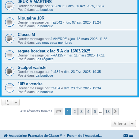
JEUX A MARTINS
Dernier message par
BLONCE
«
dim. 20 avr. 2025, 13:04
Posté dans
La boutique
Nioutaine 10R
Dernier message par
fra2542
«
lun. 07 avr. 2025, 13:24
Posté dans
La boutique
Classe M
Dernier message par
JMHERPE
«
jeu. 13 mars 2025, 11:36
Posté dans
Les nouveaux membres
regate bordeaux lac 5 A du 16/03/2025
Dernier message par
FRA125
«
mar. 11 mars 2025, 17:11
Posté dans
Les régates
Scalpel walicki
Dernier message par
fra134
«
dim. 23 févr. 2025, 19:35
Posté dans
La boutique
10R a vendre
Dernier message par
fra134
«
dim. 23 févr. 2025, 19:34
Posté dans
La boutique
Page
1
sur
18
1
2
3
4
5
18
Suivante
430 résultats trouvés
…
Aller à
Association Française de Classe M
Forum de l'Association Française de Classe M