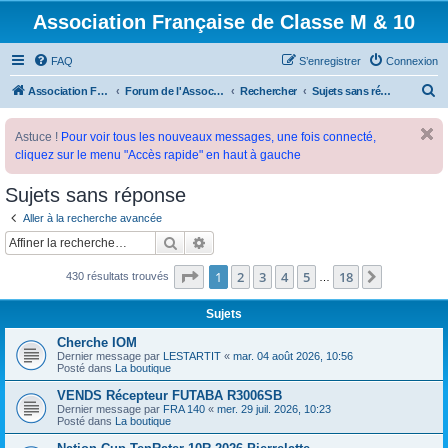
Association Française de Classe M & 10
FAQ
S’enregistrer
Connexion
R
Association Française de Classe M
Forum de l'Association Française de Classe M
Rechercher
Sujets sans réponse
e
Astuce !
Pour voir tous les nouveaux messages, une fois connecté,
c
cliquez sur le menu "Accès rapide" en haut à gauche
h
e
Sujets sans réponse
r
Aller à la recherche avancée
c
Rechercher
Recherche avancée
h
Page
1
sur
18
1
2
3
4
5
18
Suivante
430 résultats trouvés
…
e
r
Sujets
Cherche IOM
Dernier message par
LESTARTIT
«
mar. 04 août 2026, 10:56
Posté dans
La boutique
VENDS Récepteur FUTABA R3006SB
Dernier message par
FRA 140
«
mer. 29 juil. 2026, 10:23
Posté dans
La boutique