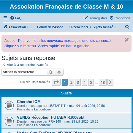
Association Française de Classe M & 10
FAQ
S’enregistrer
Connexion
R
Association Française de Classe M
Forum de l'Association Française de Classe M
Rechercher
Sujets sans réponse
e
Astuce !
Pour voir tous les nouveaux messages, une fois connecté,
c
cliquez sur le menu "Accès rapide" en haut à gauche
h
e
Sujets sans réponse
r
Aller à la recherche avancée
c
Rechercher
Recherche avancée
h
Page
1
sur
18
1
2
3
4
5
18
Suivante
430 résultats trouvés
…
e
r
Sujets
Cherche IOM
Dernier message par
LESTARTIT
«
mar. 04 août 2026, 10:56
Posté dans
La boutique
VENDS Récepteur FUTABA R3006SB
Dernier message par
FRA 140
«
mer. 29 juil. 2026, 10:23
Posté dans
La boutique