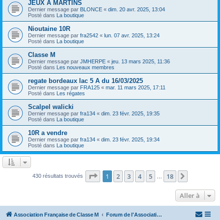
JEUX A MARTINS
Dernier message par
BLONCE
«
dim. 20 avr. 2025, 13:04
Posté dans
La boutique
Nioutaine 10R
Dernier message par
fra2542
«
lun. 07 avr. 2025, 13:24
Posté dans
La boutique
Classe M
Dernier message par
JMHERPE
«
jeu. 13 mars 2025, 11:36
Posté dans
Les nouveaux membres
regate bordeaux lac 5 A du 16/03/2025
Dernier message par
FRA125
«
mar. 11 mars 2025, 17:11
Posté dans
Les régates
Scalpel walicki
Dernier message par
fra134
«
dim. 23 févr. 2025, 19:35
Posté dans
La boutique
10R a vendre
Dernier message par
fra134
«
dim. 23 févr. 2025, 19:34
Posté dans
La boutique
Page
1
sur
18
1
2
3
4
5
18
Suivante
430 résultats trouvés
…
Aller à
Association Française de Classe M
Forum de l'Association Française de Classe M