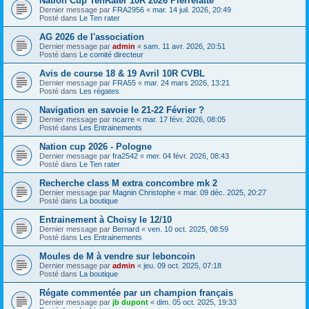
Nation Cup TenRater 10R 2026 Pierrelatte
Dernier message par
FRA2956
«
mar. 14 juil. 2026, 20:49
Posté dans
Le Ten rater
AG 2026 de l'association
Dernier message par
admin
«
sam. 11 avr. 2026, 20:51
Posté dans
Le comité directeur
Avis de course 18 & 19 Avril 10R CVBL
Dernier message par
FRA55
«
mar. 24 mars 2026, 13:21
Posté dans
Les régates
Navigation en savoie le 21-22 Février ?
Dernier message par
ncarre
«
mar. 17 févr. 2026, 08:05
Posté dans
Les Entrainements
Nation cup 2026 - Pologne
Dernier message par
fra2542
«
mer. 04 févr. 2026, 08:43
Posté dans
Le Ten rater
Recherche class M extra concombre mk 2
Dernier message par
Magnin Christophe
«
mar. 09 déc. 2025, 20:27
Posté dans
La boutique
Entrainement à Choisy le 12/10
Dernier message par
Bernard
«
ven. 10 oct. 2025, 08:59
Posté dans
Les Entrainements
Moules de M à vendre sur leboncoin
Dernier message par
admin
«
jeu. 09 oct. 2025, 07:18
Posté dans
La boutique
Régate commentée par un champion français
Dernier message par
jb dupont
«
dim. 05 oct. 2025, 19:33