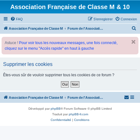
Association Française de Classe M & 10
FAQ
S’enregistrer
Connexion
R
Association Française de Classe M
Forum de l'Association Française de Classe M
e
Astuce !
Pour voir tous les nouveaux messages, une fois connecté,
c
cliquez sur le menu "Accès rapide" en haut à gauche
h
e
Supprimer les cookies
r
c
Êtes-vous sûr de vouloir supprimer tous les cookies de ce forum ?
h
e
r
Association Française de Classe M
Forum de l'Association Française de Classe M
Développé par
phpBB
® Forum Software © phpBB Limited
Traduit par
phpBB-fr.com
Confidentialité
|
Conditions