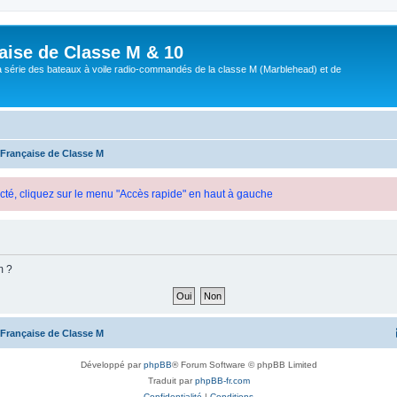
aise de Classe M & 10
a série des bateaux à voile radio-commandés de la classe M (Marblehead) et de
 Française de Classe M
cté, cliquez sur le menu "Accès rapide" en haut à gauche
m ?
 Française de Classe M
Développé par
phpBB
® Forum Software © phpBB Limited
Traduit par
phpBB-fr.com
Confidentialité
|
Conditions