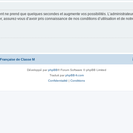
ment ne prend que quelques secondes et augmente vos possibilités. L’administrate
 assurez-vous d’avoir pris connaissance de nos conditions d’utilisation et de notre 
 Française de Classe M
Développé par
phpBB
® Forum Software © phpBB Limited
Traduit par
phpBB-fr.com
Confidentialité
|
Conditions