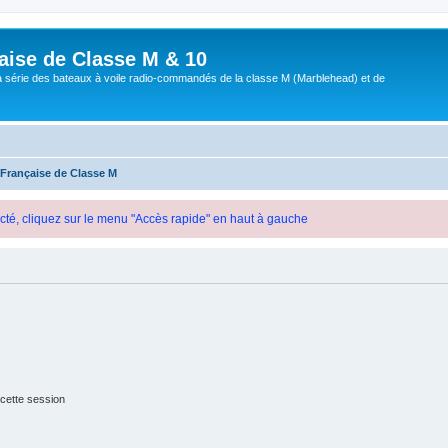
aise de Classe M & 10
a série des bateaux à voile radio-commandés de la classe M (Marblehead) et de
 Française de Classe M
cté, cliquez sur le menu "Accès rapide" en haut à gauche
cette session