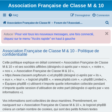
Association Française de Classe M & 10
FAQ
S’enregistrer
Connexion
R
Association Française de Classe M
Forum de l'Association Française de Classe M
e
Astuce !
Pour voir tous les nouveaux messages, une fois connecté,
c
cliquez sur le menu "Accès rapide" en haut à gauche
h
e
Association Française de Classe M & 10 - Politique de
r
confidentialité
c
Cette politique explique en détail comment « Association Française de Classe
h
M & 10 » et ses sociétés affiliées (désignés ci-après par « nous », « notre »,
e
« nos », « Association Française de Classe M & 10 »,
« https://www.classem.org/forum ») et phpBB (désigné ci-après par « ils »,
r
« eux », « leur », « logiciel phpBB », « www.phpbb.com », « phpBB Limited »,
« Équipes phpBB ») utilisent n’importe quelle information collectée pendant
n’importe quelle session d’utilisation de votre part (désignée ci-après par « vos
informations »).
Vos informations sont collectées de deux manières. Premièrement, en
naviguant sur « Association Française de Classe M & 10 », le logiciel phpBB
créera un certain nombre de cookies, qui sont des petits fichiers textes