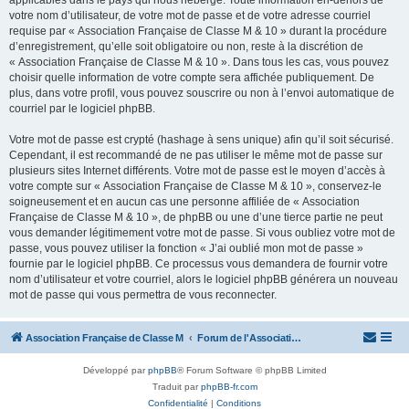
applicables dans le pays qui nous héberge. Toute information en-dehors de
votre nom d’utilisateur, de votre mot de passe et de votre adresse courriel
requise par « Association Française de Classe M & 10 » durant la procédure
d’enregistrement, qu’elle soit obligatoire ou non, reste à la discrétion de
« Association Française de Classe M & 10 ». Dans tous les cas, vous pouvez
choisir quelle information de votre compte sera affichée publiquement. De
plus, dans votre profil, vous pouvez souscrire ou non à l’envoi automatique de
courriel par le logiciel phpBB.
Votre mot de passe est crypté (hashage à sens unique) afin qu’il soit sécurisé.
Cependant, il est recommandé de ne pas utiliser le même mot de passe sur
plusieurs sites Internet différents. Votre mot de passe est le moyen d’accès à
votre compte sur « Association Française de Classe M & 10 », conservez-le
soigneusement et en aucun cas une personne affiliée de « Association
Française de Classe M & 10 », de phpBB ou une d’une tierce partie ne peut
vous demander légitimement votre mot de passe. Si vous oubliez votre mot de
passe, vous pouvez utiliser la fonction « J’ai oublié mon mot de passe »
fournie par le logiciel phpBB. Ce processus vous demandera de fournir votre
nom d’utilisateur et votre courriel, alors le logiciel phpBB générera un nouveau
mot de passe qui vous permettra de vous reconnecter.
Association Française de Classe M
Forum de l'Association Française de Classe M
Développé par
phpBB
® Forum Software © phpBB Limited
Traduit par
phpBB-fr.com
Confidentialité
|
Conditions