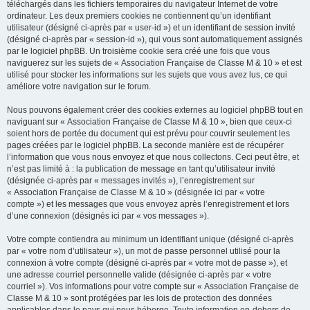
téléchargés dans les fichiers temporaires du navigateur Internet de votre
ordinateur. Les deux premiers cookies ne contiennent qu’un identifiant
utilisateur (désigné ci-après par « user-id ») et un identifiant de session invité
(désigné ci-après par « session-id »), qui vous sont automatiquement assignés
par le logiciel phpBB. Un troisième cookie sera créé une fois que vous
naviguerez sur les sujets de « Association Française de Classe M & 10 » et est
utilisé pour stocker les informations sur les sujets que vous avez lus, ce qui
améliore votre navigation sur le forum.
Nous pouvons également créer des cookies externes au logiciel phpBB tout en
naviguant sur « Association Française de Classe M & 10 », bien que ceux-ci
soient hors de portée du document qui est prévu pour couvrir seulement les
pages créées par le logiciel phpBB. La seconde manière est de récupérer
l’information que vous nous envoyez et que nous collectons. Ceci peut être, et
n’est pas limité à : la publication de message en tant qu’utilisateur invité
(désignée ci-après par « messages invités »), l’enregistrement sur
« Association Française de Classe M & 10 » (désignée ici par « votre
compte ») et les messages que vous envoyez après l’enregistrement et lors
d’une connexion (désignés ici par « vos messages »).
Votre compte contiendra au minimum un identifiant unique (désigné ci-après
par « votre nom d’utilisateur »), un mot de passe personnel utilisé pour la
connexion à votre compte (désigné ci-après par « votre mot de passe »), et
une adresse courriel personnelle valide (désignée ci-après par « votre
courriel »). Vos informations pour votre compte sur « Association Française de
Classe M & 10 » sont protégées par les lois de protection des données