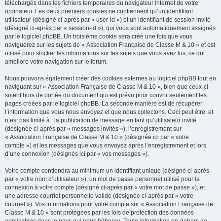
téléchargés dans les fichiers temporaires du navigateur Internet de votre
ordinateur. Les deux premiers cookies ne contiennent qu’un identifiant
utilisateur (désigné ci-après par « user-id ») et un identifiant de session invité
(désigné ci-après par « session-id »), qui vous sont automatiquement assignés
par le logiciel phpBB. Un troisième cookie sera créé une fois que vous
naviguerez sur les sujets de « Association Française de Classe M & 10 » et est
utilisé pour stocker les informations sur les sujets que vous avez lus, ce qui
améliore votre navigation sur le forum.
Nous pouvons également créer des cookies externes au logiciel phpBB tout en
naviguant sur « Association Française de Classe M & 10 », bien que ceux-ci
soient hors de portée du document qui est prévu pour couvrir seulement les
pages créées par le logiciel phpBB. La seconde manière est de récupérer
l’information que vous nous envoyez et que nous collectons. Ceci peut être, et
n’est pas limité à : la publication de message en tant qu’utilisateur invité
(désignée ci-après par « messages invités »), l’enregistrement sur
« Association Française de Classe M & 10 » (désignée ici par « votre
compte ») et les messages que vous envoyez après l’enregistrement et lors
d’une connexion (désignés ici par « vos messages »).
Votre compte contiendra au minimum un identifiant unique (désigné ci-après
par « votre nom d’utilisateur »), un mot de passe personnel utilisé pour la
connexion à votre compte (désigné ci-après par « votre mot de passe »), et
une adresse courriel personnelle valide (désignée ci-après par « votre
courriel »). Vos informations pour votre compte sur « Association Française de
Classe M & 10 » sont protégées par les lois de protection des données