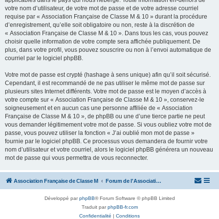
applicables dans le pays qui nous héberge. Toute information en-dehors de
votre nom d’utilisateur, de votre mot de passe et de votre adresse courriel
requise par « Association Française de Classe M & 10 » durant la procédure
d’enregistrement, qu’elle soit obligatoire ou non, reste à la discrétion de
« Association Française de Classe M & 10 ». Dans tous les cas, vous pouvez
choisir quelle information de votre compte sera affichée publiquement. De
plus, dans votre profil, vous pouvez souscrire ou non à l’envoi automatique de
courriel par le logiciel phpBB.
Votre mot de passe est crypté (hashage à sens unique) afin qu’il soit sécurisé.
Cependant, il est recommandé de ne pas utiliser le même mot de passe sur
plusieurs sites Internet différents. Votre mot de passe est le moyen d’accès à
votre compte sur « Association Française de Classe M & 10 », conservez-le
soigneusement et en aucun cas une personne affiliée de « Association
Française de Classe M & 10 », de phpBB ou une d’une tierce partie ne peut
vous demander légitimement votre mot de passe. Si vous oubliez votre mot de
passe, vous pouvez utiliser la fonction « J’ai oublié mon mot de passe »
fournie par le logiciel phpBB. Ce processus vous demandera de fournir votre
nom d’utilisateur et votre courriel, alors le logiciel phpBB générera un nouveau
mot de passe qui vous permettra de vous reconnecter.
Association Française de Classe M
Forum de l'Association Française de Classe M
Développé par
phpBB
® Forum Software © phpBB Limited
Traduit par
phpBB-fr.com
Confidentialité
|
Conditions