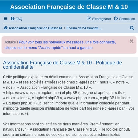
Association Française de Classe M & 10
FAQ
S’enregistrer
Connexion
R
Association Française de Classe M
Forum de l'Association Française de Classe M
e
Astuce !
Pour voir tous les nouveaux messages, une fois connecté,
c
cliquez sur le menu "Accès rapide" en haut à gauche
h
e
Association Française de Classe M & 10 - Politique de
r
confidentialité
c
Cette politique explique en détail comment « Association Française de Classe
h
M & 10 » et ses sociétés affiliées (désignés ci-après par « nous », « notre »,
e
« nos », « Association Française de Classe M & 10 »,
« https://www.classem.org/forum ») et phpBB (désigné ci-après par « ils »,
r
« eux », « leur », « logiciel phpBB », « www.phpbb.com », « phpBB Limited »,
« Équipes phpBB ») utilisent n’importe quelle information collectée pendant
n’importe quelle session d’utilisation de votre part (désignée ci-après par « vos
informations »).
Vos informations sont collectées de deux manières. Premièrement, en
naviguant sur « Association Française de Classe M & 10 », le logiciel phpBB
créera un certain nombre de cookies, qui sont des petits fichiers textes