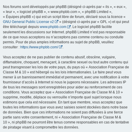
Nos forums sont développés par phpBB (désigné ci-après par « ils », « eux »,
« leur », « logiciel phpBB », « www.phpbb.com », « phpBB Limited »,
« Équipes phpBB ») qui est un script libre de forum, déclaré sous la licence «
GNU General Public License v2
» (désigné ci-après par « GPL ») et qui peut
être téléchargé depuis
www.phpbb.com
. Le logiciel phpBB facilite
seulement les discussions sur Internet. phpBB Limited n’est pas responsable
de ce que nous acceptons ou n’acceptons pas comme contenu ou conduite
permis. Pour de plus amples informations au sujet de phpBB, veuillez
consulter :
https://www.phpbb.com/
.
Vous acceptez de ne pas publier de contenu abusif, obscène, vulgaire,
diffamatoire, choquant, menaçant, à caractère sexuel ou tout autre contenu qui
peut transgresser les lois de votre pays, du pays où « Association Française de
Classe M & 10 » est hébergé ou les lois internationales. Le faire peut vous
mener à un bannissement immédiat et permanent, avec une notification à votre
fournisseur d’accès à Internet si nous le jugeons nécessaire. Les adresses IP
de tous les messages sont enregistrées pour aider au renforcement de ces
conditions. Vous acceptez que « Association Française de Classe M & 10 »
supprime, modifie, déplace ou verrouille n’importe quel sujet lorsque nous
estimons que cela est nécessaire. En tant que membre, vous acceptez que
toutes les informations que vous avez saisies soient stockées dans notre base
de données. Bien que ces informations ne soient pas diffusées à une tierce
partie sans votre consentement, ni « Association Française de Classe M &
10 », ni phpBB ne pourront être tenus comme responsables en cas de tentative
de piratage visant à compromettre les données.