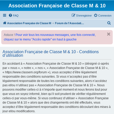
Association Française de Classe M & 10
FAQ
S’enregistrer
Connexion
R
Association Française de Classe M
Forum de l'Association Française de Classe M
e
Astuce !
Pour voir tous les nouveaux messages, une fois connecté,
c
cliquez sur le menu "Accès rapide" en haut à gauche
h
e
Association Française de Classe M & 10 - Conditions
r
d’utilisation
c
En accédant à « Association Française de Classe M & 10 » (désigné ci-après
h
par « nous », « notre », « nos », « Association Française de Classe M & 10 »,
e
« https://www.classem.org/forum »), vous acceptez d’être légalement
responsable des conditions suivantes. Si vous n’acceptez pas d’être
r
légalement responsable de toutes les conditions suivantes, alors n’accédez
pas et/ou n’utilisez pas « Association Française de Classe M & 10 ». Nous
pouvons modifier celles-ci à n’importe quel moment et nous ferons tout pour
que vous en soyez informé, bien qu’il soit prudent de vérifier régulièrement
celles-ci par vous-même. Si vous continuez d’utiliser « Association Française
de Classe M & 10 » alors que des changements ont été effectués, vous
acceptez d’être légalement responsable des conditions découlant des mises à
jour et/ou modifications.