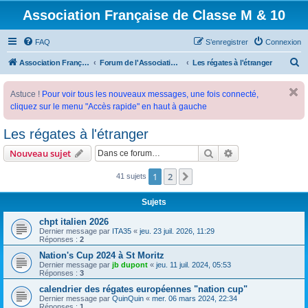
Association Française de Classe M & 10
FAQ
S’enregistrer
Connexion
R
Association Française de Classe M
Forum de l'Association Française de Classe M
Les régates à l'étranger
e
Astuce !
Pour voir tous les nouveaux messages, une fois connecté,
c
cliquez sur le menu "Accès rapide" en haut à gauche
h
e
Les régates à l'étranger
r
Rechercher
Recherche avanc
Nouveau sujet
c
1
2
Suivante
41 sujets
h
e
Sujets
r
chpt italien 2026
Dernier message par
ITA35
«
jeu. 23 juil. 2026, 11:29
Réponses :
2
Nation's Cup 2024 à St Moritz
Dernier message par
jb dupont
«
jeu. 11 juil. 2024, 05:53
Réponses :
3
calendrier des régates européennes "nation cup"
Dernier message par
QuinQuin
«
mer. 06 mars 2024, 22:34
Réponses :
1