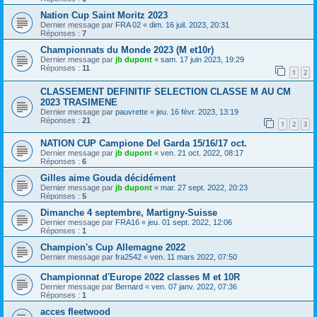
Nation Cup Saint Moritz 2023
Dernier message par
FRA 02
«
dim. 16 juil. 2023, 20:31
Réponses :
7
Championnats du Monde 2023 (M et10r)
Dernier message par
jb dupont
«
sam. 17 juin 2023, 19:29
Réponses :
11
1
2
CLASSEMENT DEFINITIF SELECTION CLASSE M AU CM
2023 TRASIMENE
Dernier message par
pauvrette
«
jeu. 16 févr. 2023, 13:19
Réponses :
21
1
2
3
NATION CUP Campione Del Garda 15/16/17 oct.
Dernier message par
jb dupont
«
ven. 21 oct. 2022, 08:17
Réponses :
6
Gilles aime Gouda décidément
Dernier message par
jb dupont
«
mar. 27 sept. 2022, 20:23
Réponses :
5
Dimanche 4 septembre, Martigny-Suisse
Dernier message par
FRA16
«
jeu. 01 sept. 2022, 12:06
Réponses :
1
Champion's Cup Allemagne 2022
Dernier message par
fra2542
«
ven. 11 mars 2022, 07:50
Championnat d'Europe 2022 classes M et 10R
Dernier message par
Bernard
«
ven. 07 janv. 2022, 07:36
Réponses :
1
acces fleetwood