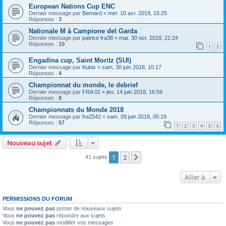
European Nations Cup ENC
Dernier message par
Bernard
«
mer. 10 avr. 2019, 15:25
Réponses :
3
Nationale M à Campione del Garda
Dernier message par
patrice fra38
«
mar. 30 oct. 2018, 21:24
Réponses :
10
1
2
Engadina cup, Saint Moritz (SUI)
Dernier message par
Kubis
«
sam. 30 juin 2018, 10:17
Réponses :
4
Championnat du monde, le debrief
Dernier message par
FRA 02
«
jeu. 14 juin 2018, 16:59
Réponses :
9
Championnats du Monde 2018
Dernier message par
fra2542
«
sam. 09 juin 2018, 05:19
Réponses :
57
1
2
3
4
5
6
Nouveau sujet
1
2
Suivante
41 sujets
Aller à
PERMISSIONS DU FORUM
Vous
ne pouvez pas
poster de nouveaux sujets
Vous
ne pouvez pas
répondre aux sujets
Vous
ne pouvez pas
modifier vos messages