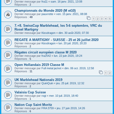
Dernier message par
fra11
«
sam. 16 janv. 2021, 13:08
Réponses :
2
Championnats du Monde 2020 (M et10)
Dernier message par
pauvrette
«
ven. 15 janv. 2021, 08:08
Réponses :
48
1
2
3
4
5
7.+8. SwissCup Marblehead, les 5-6 septembre, VRC du
Rosel Martigny
Dernier message par
Kissdragon
«
dim. 30 août 2020, 07:30
REGATE A MARTIGNY - SUISSE - 25 et 26 juillet 2020
Dernier message par
Kissdragon
«
lun. 20 juil. 2020, 20:20
Réponses :
2
Régates circuit européen classe M 2020
Dernier message par
fra2542
«
lun. 22 juin 2020, 19:24
Réponses :
5
Open Hollandais 2019 Classe M
Dernier message par
Full metal jacket
«
dim. 06 oct. 2019, 12:58
Réponses :
11
1
2
UK Marblehead Nationals 2019
Dernier message par
QuinQuin
«
jeu. 25 juil. 2019, 12:32
Réponses :
2
Valaisia Cup Suisse
Dernier message par
rogi
«
mer. 10 juil. 2019, 18:40
Réponses :
1
Nation Cup Saint Moritz
Dernier message par
FRA 3759
«
jeu. 27 juin 2019, 14:26
Réponses :
6