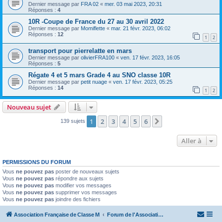
Dernier message par
FRA 02
«
mer. 03 mai 2023, 20:31
Réponses :
4
10R -Coupe de France du 27 au 30 avril 2022
Dernier message par
Momiflette
«
mar. 21 févr. 2023, 06:02
Réponses :
12
1
2
transport pour pierrelatte en mars
Dernier message par
olivierFRA100
«
ven. 17 févr. 2023, 16:05
Réponses :
5
Régate 4 et 5 mars Grade 4 au SNO classe 10R
Dernier message par
petit nuage
«
ven. 17 févr. 2023, 05:25
Réponses :
14
1
2
Nouveau sujet
1
2
3
4
5
6
Suivante
139 sujets
Aller à
PERMISSIONS DU FORUM
Vous
ne pouvez pas
poster de nouveaux sujets
Vous
ne pouvez pas
répondre aux sujets
Vous
ne pouvez pas
modifier vos messages
Vous
ne pouvez pas
supprimer vos messages
Vous
ne pouvez pas
joindre des fichiers
Association Française de Classe M
Forum de l'Association Française de Classe M