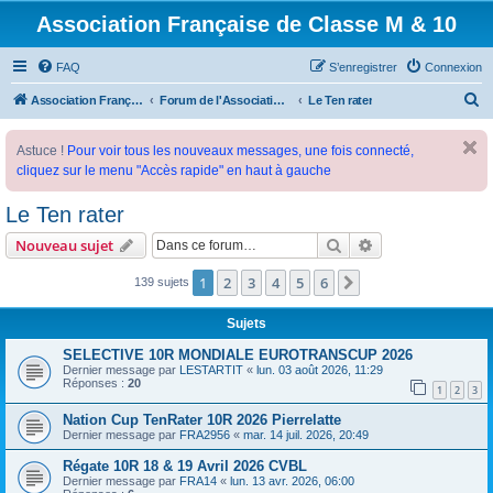
Association Française de Classe M & 10
FAQ
S’enregistrer
Connexion
R
Association Française de Classe M
Forum de l'Association Française de Classe M
Le Ten rater
e
Astuce !
Pour voir tous les nouveaux messages, une fois connecté,
c
cliquez sur le menu "Accès rapide" en haut à gauche
h
e
Le Ten rater
r
Rechercher
Recherche avanc
Nouveau sujet
c
1
2
3
4
5
6
Suivante
139 sujets
h
e
Sujets
r
SELECTIVE 10R MONDIALE EUROTRANSCUP 2026
Dernier message par
LESTARTIT
«
lun. 03 août 2026, 11:29
Réponses :
20
1
2
3
Nation Cup TenRater 10R 2026 Pierrelatte
Dernier message par
FRA2956
«
mar. 14 juil. 2026, 20:49
Régate 10R 18 & 19 Avril 2026 CVBL
Dernier message par
FRA14
«
lun. 13 avr. 2026, 06:00