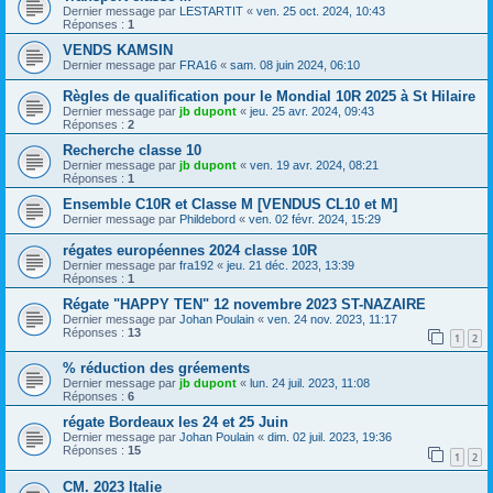
Dernier message par
LESTARTIT
«
ven. 25 oct. 2024, 10:43
Réponses :
1
VENDS KAMSIN
Dernier message par
FRA16
«
sam. 08 juin 2024, 06:10
Règles de qualification pour le Mondial 10R 2025 à St Hilaire
Dernier message par
jb dupont
«
jeu. 25 avr. 2024, 09:43
Réponses :
2
Recherche classe 10
Dernier message par
jb dupont
«
ven. 19 avr. 2024, 08:21
Réponses :
1
Ensemble C10R et Classe M [VENDUS CL10 et M]
Dernier message par
Phildebord
«
ven. 02 févr. 2024, 15:29
régates européennes 2024 classe 10R
Dernier message par
fra192
«
jeu. 21 déc. 2023, 13:39
Réponses :
1
Régate "HAPPY TEN" 12 novembre 2023 ST-NAZAIRE
Dernier message par
Johan Poulain
«
ven. 24 nov. 2023, 11:17
Réponses :
13
1
2
% réduction des gréements
Dernier message par
jb dupont
«
lun. 24 juil. 2023, 11:08
Réponses :
6
régate Bordeaux les 24 et 25 Juin
Dernier message par
Johan Poulain
«
dim. 02 juil. 2023, 19:36
Réponses :
15
1
2
CM. 2023 Italie