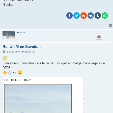
Sur quel plan d’eau ?
Nicolas
ncarre
Re: Un M en Savoie…
M
lun. 23 févr. 2026, 07:24
e
s
s
Finalement, navigation sur le lac du Bourget en marge d’une régate de
a
g
DF95 !
e
=>
FICHIERS JOINTS