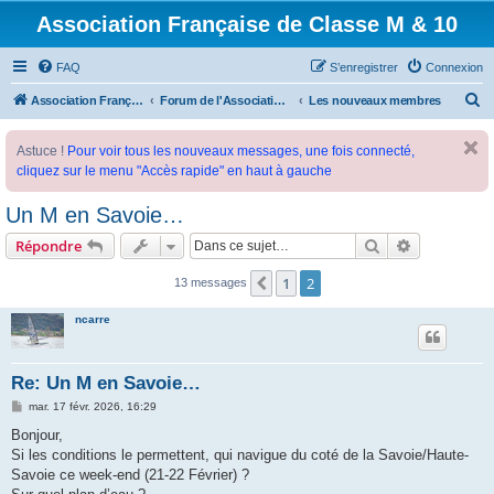
Association Française de Classe M & 10
FAQ
S’enregistrer
Connexion
R
Association Française de Classe M
Forum de l'Association Française de Classe M
Les nouveaux membres
e
Astuce !
Pour voir tous les nouveaux messages, une fois connecté,
c
cliquez sur le menu "Accès rapide" en haut à gauche
h
e
Un M en Savoie…
r
Rechercher
Recherche 
Répondre
c
1
2
Précédente
13 messages
h
e
ncarre
r
Re: Un M en Savoie…
M
mar. 17 févr. 2026, 16:29
e
s
Bonjour,
s
Si les conditions le permettent, qui navigue du coté de la Savoie/Haute-
a
g
Savoie ce week-end (21-22 Février) ?
e