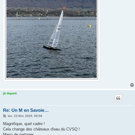
jb dupont
Re: Un M en Savoie…
M
lun. 23 févr. 2026, 09:58
e
s
Magnifique, quel cadre !
s
Cela change des châteaux d'eau du CVSQ !
a
g
Merci de partager.